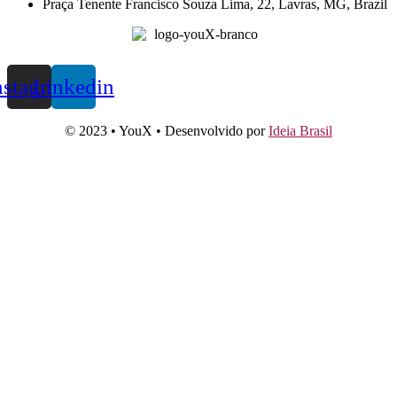
Praça Tenente Francisco Souza Lima, 22, Lavras, MG, Brazil
nstagram
Linkedin
© 2023 • YouX • Desenvolvido por
Ideia Brasil