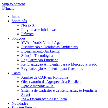
Skip to content
Início
Sobre nós
Nosso X
Programas e Iniciativas
Prêmios
Soluções
YVA – YouX Virtual Agent
Fiscalização e Denúncias Ambientais
Licenciamento Ambiental
Solução Tecnológica
Regularização Fundiária
Regularização Ambiental para o Mercado Privado
Regularização Ambiental para Governos
Cases
Análise de CAR em Rondônia
Observatório da Agropecuária Brasileira
Agro Amazônia – IBI
Sistema de Cadastro e de Regularização Fundiária –
Sicarf
Inã – Fiscalização e Denúncia
Novidades
Seja um Youxer