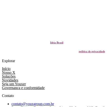
© 2023 • Youx Group • Desenvolvido por
Ideia Brasil
Acessar
política de privacidade
Explorar
Início
Nosso X
Soluções
Novidades
Seja um Youxer
Governança e conformidade
Contato
contato@youxgroup.com.br