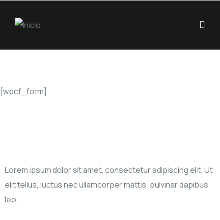
[wpcf_form]
Lorem ipsum dolor sit amet, consectetur adipiscing elit. Ut
elit tellus, luctus nec ullamcorper mattis, pulvinar dapibus
leo.