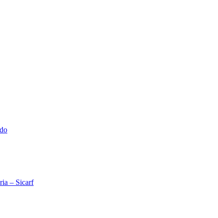
ado
ia – Sicarf