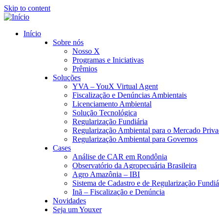
Skip to content
Início
Sobre nós
Nosso X
Programas e Iniciativas
Prêmios
Soluções
YVA – YouX Virtual Agent
Fiscalização e Denúncias Ambientais
Licenciamento Ambiental
Solução Tecnológica
Regularização Fundiária
Regularização Ambiental para o Mercado Priv
Regularização Ambiental para Governos
Cases
Análise de CAR em Rondônia
Observatório da Agropecuária Brasileira
Agro Amazônia – IBI
Sistema de Cadastro e de Regularização Fundiár
Inã – Fiscalização e Denúncia
Novidades
Seja um Youxer