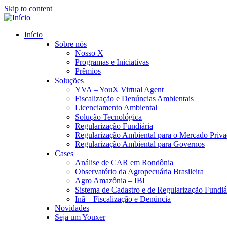
Skip to content
Início
Sobre nós
Nosso X
Programas e Iniciativas
Prêmios
Soluções
YVA – YouX Virtual Agent
Fiscalização e Denúncias Ambientais
Licenciamento Ambiental
Solução Tecnológica
Regularização Fundiária
Regularização Ambiental para o Mercado Priv
Regularização Ambiental para Governos
Cases
Análise de CAR em Rondônia
Observatório da Agropecuária Brasileira
Agro Amazônia – IBI
Sistema de Cadastro e de Regularização Fundiár
Inã – Fiscalização e Denúncia
Novidades
Seja um Youxer