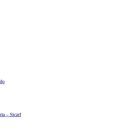
ado
ia – Sicarf